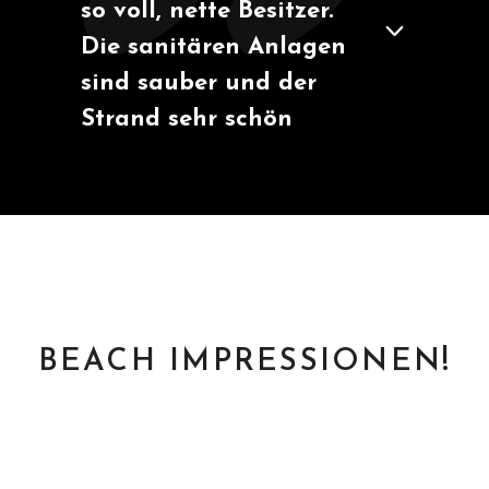
dort gefeiert und es war
die mega Mischung aus
Spaß auf dem Wasser
und leckeren Cocktails
in der Bar. Richtig coole
Location!
Besucher, Roermond
Marek Folta
Besucher, Roermond
Heidi Grumme
BEACH IMPRESSIONEN!