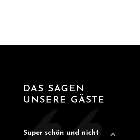
DAS SAGEN
UNSERE GÄSTE
Besucher, Roermond
Miriam Rixen
Wir haben meinen JGA